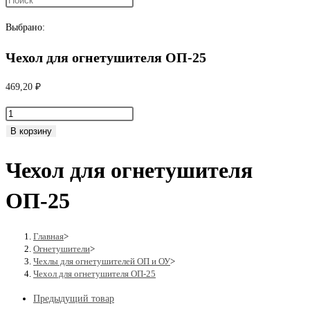
поиск
Выбрано:
Чехол для огнетушителя ОП-25
по
469,20
₽
Количество
веб-
товара
В корзину
Чехол
Чехол для огнетушителя
для
сайту
огнетушителя
ОП-25
ОП-25
Главная
>
Огнетушители
>
Чехлы для огнетушителей ОП и ОУ
>
Чехол для огнетушителя ОП-25
Предыдущий товар