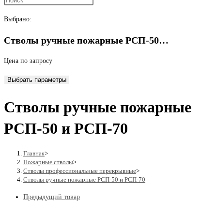
поиск
Выбрано:
Стволы ручные пожарные РСП-50…
по
Цена по запросу
Выбрать параметры
веб-
Стволы ручные пожарные
сайту
РСП-50 и РСП-70
Главная
>
Пожарные стволы
>
Стволы профессиональные перекрывные
>
Стволы ручные пожарные РСП-50 и РСП-70
Предыдущий товар