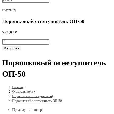
поиск
Выбрано:
Порошковый огнетушитель ОП-50
по
5500,00
₽
Количество
веб-
товара
В корзину
Порошковый
Порошковый огнетушитель
огнетушитель
сайту
ОП-50
ОП-50
Главная
>
Огнетушители
>
Порошковые огнетушители
>
Порошковый огнетушитель ОП-50
Предыдущий товар