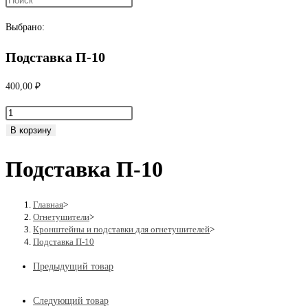
поиск
Выбрано:
Подставка П-10
по
400,00
₽
Количество
веб-
товара
В корзину
Подставка
Подставка П-10
П-10
сайту
Главная
>
Огнетушители
>
Кронштейны и подставки для огнетушителей
>
Подставка П-10
Предыдущий товар
Следующий товар