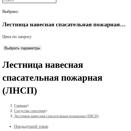
поиск
Выбрано:
Лестница навесная спасательная пожарная…
по
Цена по запросу
Выбрать параметры
веб-
Лестница навесная
сайту
спасательная пожарная
(ЛНСП)
Главная
>
Средства спасения
>
Лестница навесная спасательная пожарная (ЛНСП)
Предыдущий товар