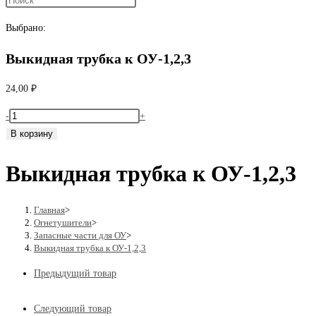
поиск
Выбрано:
Выкидная трубка к ОУ-1,2,3
по
24,00
₽
Количество
-
+
веб-
товара
В корзину
Выкидная
Выкидная трубка к ОУ-1,2,3
трубка
сайту
к
ОУ-1,2,3
Главная
>
Огнетушители
>
Запасные части для ОУ
>
Выкидная трубка к ОУ-1,2,3
Предыдущий товар
Следующий товар