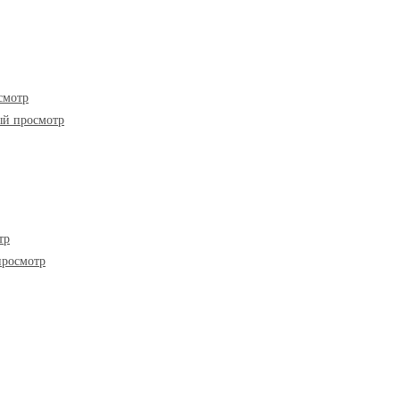
смотр
й просмотр
тр
росмотр