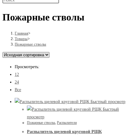
поиск
Пожарные стволы
по
Главная
>
Товары
>
Пожарные стволы
веб-
Просмотреть:
12
сайту
24
Все
Быстрый просмотр
Быстрый
просмотр
Пожарные стволы
,
Распылители
Распылитель щелевой круговой РЩК