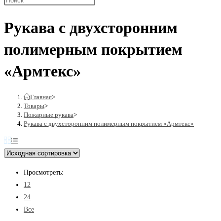
поиск
Рукава с двухсторонним
полимерным покрытием
по
«Армтекс»
веб-
Главная
>
Товары
>
Пожарные рукава
>
Рукава с двухсторонним полимерным покрытием «Армтекс»
сайту
Просмотреть:
12
24
Все